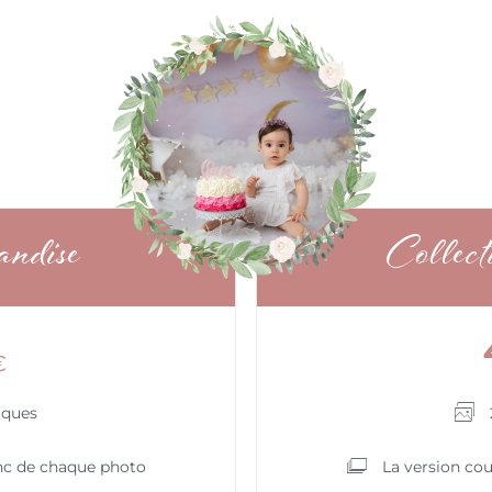
andise
Collec
€
iques
anc de chaque photo
La version cou